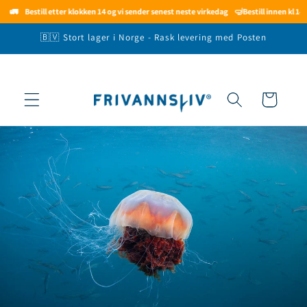
Gå videre
Bestill etter klokken 14 og vi sender senest neste virkedag
🤿
Bestill innen kl 14.00 og 
til
innholdet
🇧🇻 Stort lager i Norge - Rask levering med Posten
Handlekurv