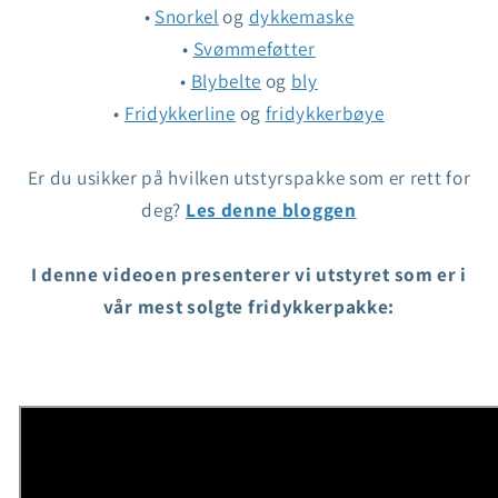
•
Snorkel
og
dykkemaske
•
Svømmeføtter
•
Blybelte
og
bly
•
Fridykkerline
og
fridykkerbøye
Er du usikker på hvilken utstyrspakke som er rett for
deg?
Les denne bloggen
I denne videoen presenterer vi utstyret som er i
vår mest solgte fridykkerpakke: