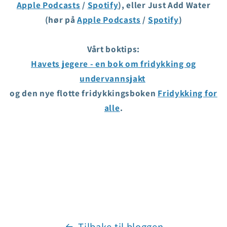
Apple Podcasts
/
Spotify
), eller Just Add Water
(hør på
Apple Podcasts
/
Spotify
)
Vårt boktips:
Havets jegere - en bok om fridykking og
undervannsjakt
og den nye flotte fridykkingsboken
Fridykking for
alle
.
Tilbake til bloggen