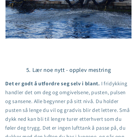
5. Lær noe nytt - opplev mestring
Det er godt å utfordre seg selv i blant.
I fridykking
handler det om deg og omgivelsene, pusten, pulsen
og sansene. Alle begynner på sitt nivå. Du holder
pusten så lenge du vil og gradvis blir det lettere. Små
dykk ned kan bli til lengre turer etterhvert som du
føler deg trygg. Det er ingen lufttank å passe på, du
dykker med den luften du har i lungene, og går opp