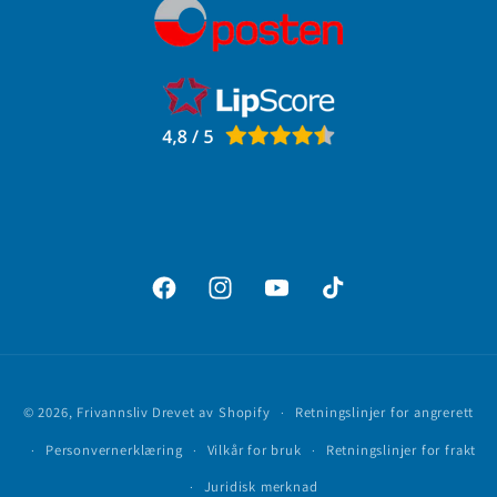
Facebook
Instagram
YouTube
TikTok
Betalingsmåter
© 2026,
Frivannsliv
Drevet av Shopify
Retningslinjer for angrerett
Personvernerklæring
Vilkår for bruk
Retningslinjer for frakt
Juridisk merknad