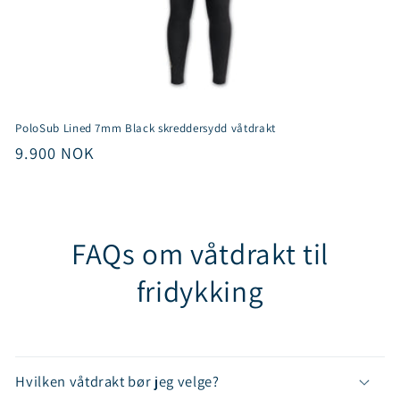
PoloSub Lined 7mm Black skreddersydd våtdrakt
Vanlig
9.900 NOK
pris
FAQs om våtdrakt til
fridykking
Hvilken våtdrakt bør jeg velge?