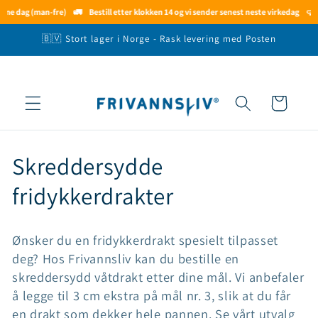
Gå videre
mme dag (man-fre)
🚛
Bestill etter klokken 14 og vi sender senest neste virkedag
🤿
Be
til
innholdet
🇧🇻 Stort lager i Norge - Rask levering med Posten
Handlekurv
S
Skreddersydde
a
fridykkerdrakter
m
Ønsker du en fridykkerdrakt spesielt tilpasset
l
deg? Hos Frivannsliv kan du bestille en
skreddersydd våtdrakt etter dine mål. Vi anbefaler
i
å legge til 3 cm ekstra på mål nr. 3, slik at du får
n
en drakt som dekker hele pannen. Se vårt utvalg