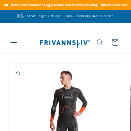
Gå videre
🚛
Bestill etter klokken 14 og vi sender senest neste virkedag
🤿
Bestill innen kl 14.
til
innholdet
🇧🇻 Stort lager i Norge - Rask levering med Posten
Handlekurv
opp til
roduktinformasjon