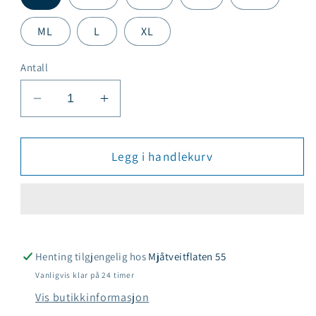
ML
L
XL
Antall
Senk
Øk
antallet
antallet
for
for
Zone3
Zone3
Legg i handlekurv
Vanquish
Vanquish
X,
X,
herre
herre
Henting tilgjengelig hos
Mjåtveitflaten 55
Vanligvis klar på 24 timer
Vis butikkinformasjon