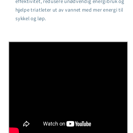
effektivitet, redusere unødvendig energibruk og
hjelpe triatleter ut av vannet med mer energi til
sykkel og løp.