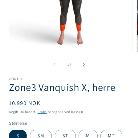
Åpne
medie
1
av
1
/
6
i
i
modal
ZONE 3
Zone3 Vanquish X, herre
Vanlig
10.990 NOK
pris
Avgift inkludert.
Frakt
beregnes ved kassen.
Størrelse
S
SM
ST
M
MT