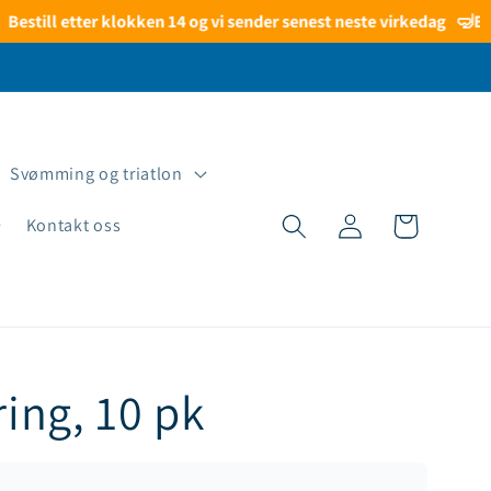
still etter klokken 14 og vi sender senest neste virkedag
🤿
Besti
Svømming og triatlon
Logg
Handlekurv
Kontakt oss
inn
ing, 10 pk