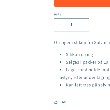
Antall
Senk
Øk
antallet
antallet
for
for
O-ringer i slikon fra Salvim
Salvimar
Salvimar
O-
O-
Silikon o-ring
ring,
ring,
Selges i pakker på 10 
10
10
pk
pk
Laget for å holde mot
avfyrt, eller under lagri
Kan lett tres på sel
Del