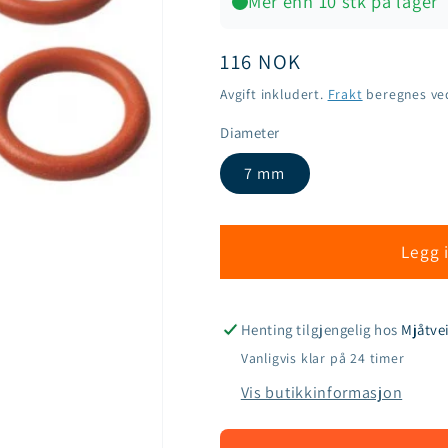
Mer enn 10 stk på lager
Vanlig
116 NOK
pris
Avgift inkludert.
Frakt
beregnes ve
Diameter
7 mm
Legg 
Henting tilgjengelig hos
Mjåtvei
Vanligvis klar på 24 timer
Vis butikkinformasjon