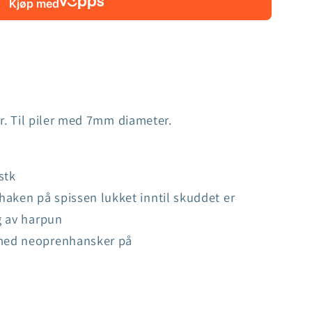
Kjøp med
ar. Til piler med 7mm diameter.
stk
haken på spissen lukket inntil skuddet er
ng av harpun
v med neoprenhansker på