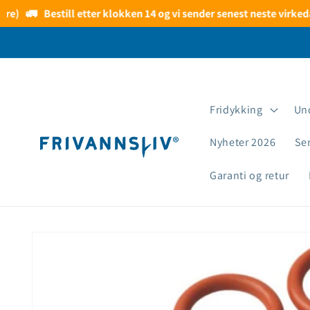
Gå videre
)
🚛
Bestill etter klokken 14 og vi sender senest neste virkedag
til
innholdet
Fridykking
Un
Nyheter 2026
Se
Garanti og retur
Hopp til
produktinformasjon