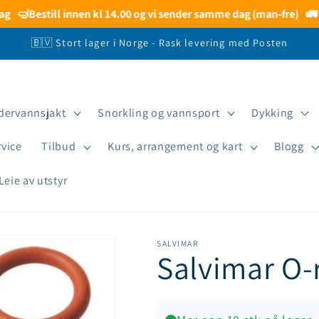
🤿
Bestill innen kl 14.00 og vi sender samme dag (man-fre)
🚛
Be
🇧🇻 Stort lager i Norge - Rask levering med Posten
dervannsjakt
Snorkling og vannsport
Dykking
rvice
Tilbud
Kurs, arrangement og kart
Blogg
Leie av utstyr
SALVIMAR
Salvimar O-r