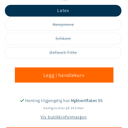
Latex
Varianten
Neoprene
er
utsolgt
eller
Varianten
Silikon
utilgjengelig
er
utsolgt
eller
Varianten
Default Title
utilgjengelig
er
utsolgt
eller
utilgjengelig
Legg i handlekurv
Henting tilgjengelig hos
Mjåtveitflaten 55
Vanligvis klar på 24 timer
Vis butikkinformasjon