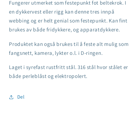
blystopper
blystopper
Fungerer utmerket som festepunkt fot beltekrok. I
,
,
en dykkervest eller rigg kan denne tres innpå
90
90
webbing og er helt genial som festepunkt. Kan fint
grader
grader
brukes av både fridykkere, og apparatdykkere.
Produktet kan også brukes til å feste alt mulig som
fangsnett, kamera, lykter o.l. i D-ringen.
Laget i syrefast rustfritt stål. 316 stål hvor stålet er
både perleblåst og elektropolert.
Del