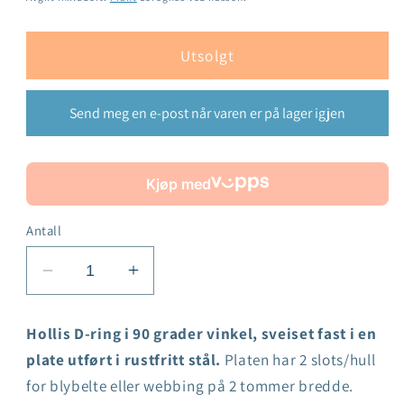
Utsolgt
Send meg en e-post når varen er på lager igjen
Kjøp med
Antall
Senk
Øk
antallet
antallet
for
for
Hollis D-ring i 90 grader vinkel, sveiset fast i en
Hollis
Hollis
plate utført i rustfritt stål.
Platen har 2 slots/hull
D-
D-
for blybelte eller webbing på 2 tommer bredde.
ring
ring