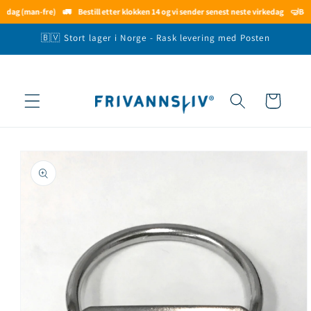
Gå videre
 dag (man-fre)
🚛
Bestill etter klokken 14 og vi sender senest neste virkedag
🤿
Besti
til
innholdet
🇧🇻 Stort lager i Norge - Rask levering med Posten
Handlekurv
opp til
roduktinformasjon