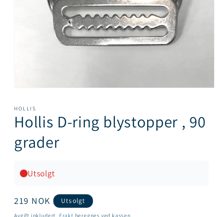
Åpne
medie
1
HOLLIS
i
Hollis D-ring blystopper , 90
modal
grader
Utsolgt
Vanlig
219 NOK
Utsolgt
pris
Avgift inkludert.
Frakt
beregnes ved kassen.