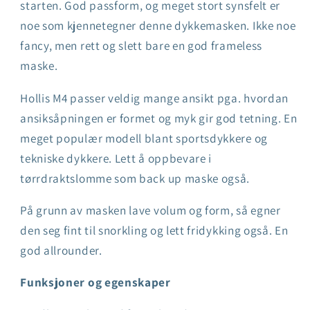
starten. God passform, og meget stort synsfelt er
dykkermaske
dykkermaske
noe som kjennetegner denne dykkemasken. Ikke noe
fancy, men rett og slett bare en god frameless
maske.
Hollis M4 passer veldig mange ansikt pga. hvordan
ansiksåpningen er formet og myk gir god tetning. En
meget populær modell blant sportsdykkere og
tekniske dykkere. Lett å oppbevare i
tørrdraktslomme som back up maske også.
På grunn av masken lave volum og form, så egner
den seg fint til snorkling og lett fridykking også. En
god allrounder.
Funksjoner og egenskaper