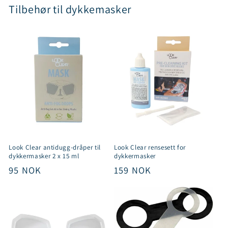
Tilbehør til dykkemasker
Look Clear antidugg-dråper til
Look Clear rensesett for
dykkermasker 2 x 15 ml
dykkermasker
Vanlig
95 NOK
Vanlig
159 NOK
pris
pris