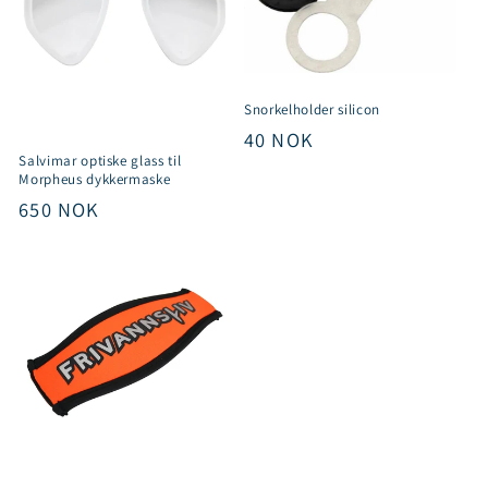
Snorkelholder silicon
Vanlig
40 NOK
Salvimar optiske glass til
pris
Morpheus dykkermaske
Vanlig
650 NOK
pris