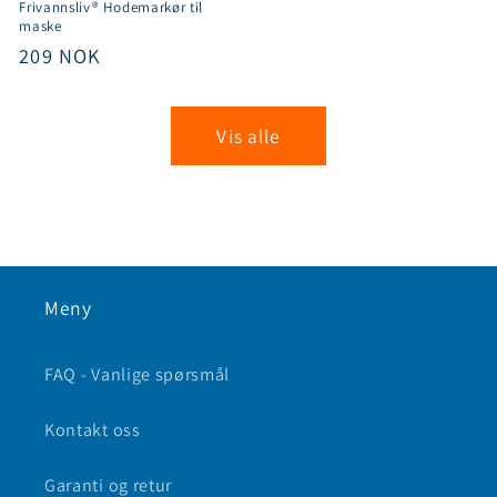
Frivannsliv® Hodemarkør til
maske
Vanlig
209 NOK
pris
Vis alle
Meny
FAQ - Vanlige spørsmål
Kontakt oss
Garanti og retur