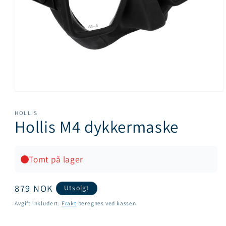
Åpne
medie
1
HOLLIS
i
Hollis M4 dykkermaske
modal
Tomt på lager
Vanlig
879 NOK
Utsolgt
pris
Avgift inkludert.
Frakt
beregnes ved kassen.