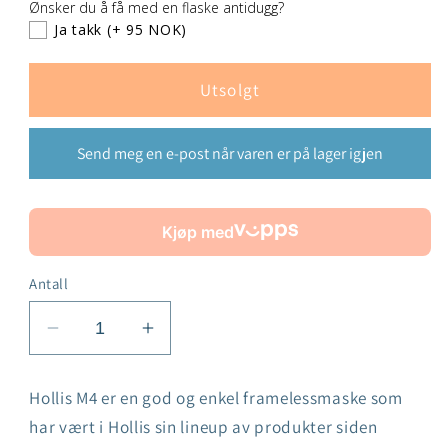
Ønsker du å få med en flaske antidugg?
Ja takk
(+ 95 NOK)
Utsolgt
Send meg en e-post når varen er på lager igjen
Kjøp med
Antall
Senk
Øk
antallet
antallet
for
for
Hollis M4 er en god og enkel framelessmaske som
Hollis
Hollis
har vært i Hollis sin lineup av produkter siden
M4
M4