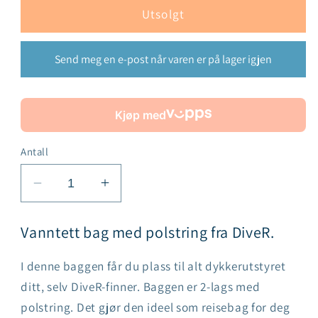
Utsolgt
Send meg en e-post når varen er på lager igjen
Kjøp med
Antall
Senk
Øk
antallet
antallet
for
for
Vanntett bag med polstring fra DiveR.
DiveR
DiveR
dykkebag
dykkebag
I denne baggen får du plass til alt dykkerutstyret
ditt, selv DiveR-finner. Baggen er 2-lags med
polstring. Det gjør den ideel som reisebag for deg