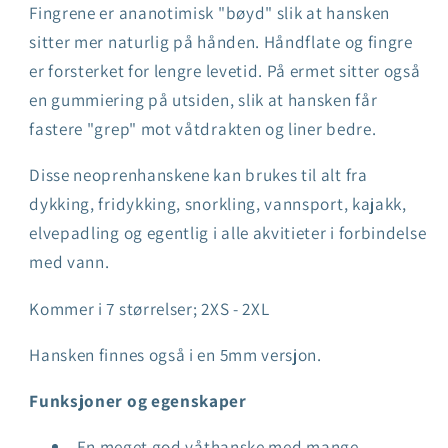
Fingrene er ananotimisk "bøyd" slik at hansken
sitter mer naturlig på hånden. Håndflate og fingre
er forsterket for lengre levetid. På ermet sitter også
en gummiering på utsiden, slik at hansken får
fastere "grep" mot våtdrakten og liner bedre.
Disse neoprenhanskene kan brukes til alt fra
dykking, fridykking, snorkling, vannsport, kajakk,
elvepadling og egentlig i alle akvitieter i forbindelse
med vann.
Kommer i 7 størrelser; 2XS - 2XL
Hansken finnes også i en 5mm versjon.
Funksjoner og egenskaper
En meget god våthanske med mange