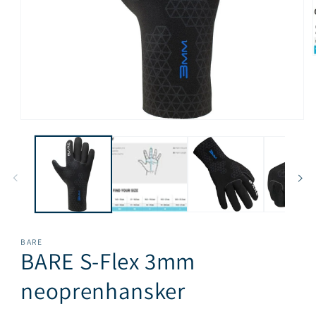
i
Åpne
medie
1
i
modal
BARE
BARE S-Flex 3mm
neoprenhansker