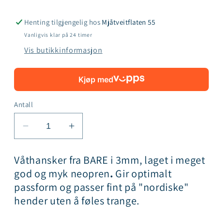
Henting tilgjengelig hos
Mjåtveitflaten 55
Vanligvis klar på 24 timer
Vis butikkinformasjon
Kjøp med
Antall
Senk
Øk
antallet
antallet
for
for
Våthansker fra BARE i 3mm, laget i meget
BARE
BARE
god og myk neopren
.
Gir optimalt
S-
S-
passform og passer fint på "nordiske"
Flex
Flex
hender uten å føles trange.
3mm
3mm
neoprenhansker
neoprenhansker