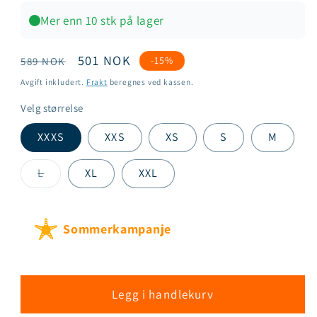
Mer enn 10 stk på lager
Vanlig
Salgspris
501 NOK
-15%
589 NOK
pris
Avgift inkludert.
Frakt
beregnes ved kassen.
Velg størrelse
XXXS
XXS
XS
S
M
Varianten
L
XL
XXL
er
utsolgt
eller
utilgjengelig
Sommerkampanje
Legg i handlekurv