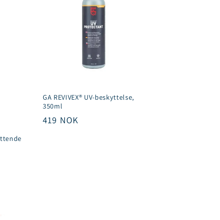
GA REVIVEX® UV-beskyttelse,
350ml
Vanlig
419 NOK
pris
yttende