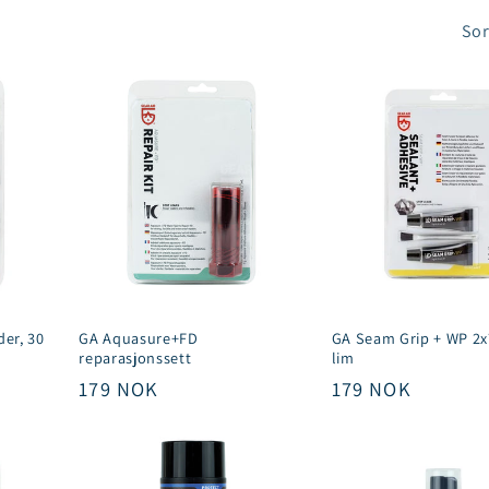
Sor
der, 30
GA Aquasure+FD
GA Seam Grip + WP 2
reparasjonssett
lim
Vanlig
179 NOK
Vanlig
179 NOK
pris
pris