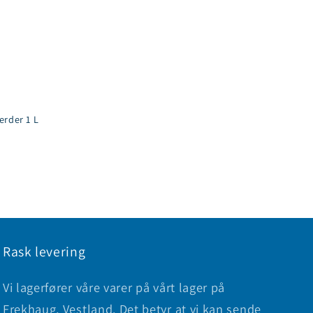
erder 1 L
Rask levering
Vi lagerfører våre varer på vårt lager på
Frekhaug, Vestland. Det betyr at vi kan sende