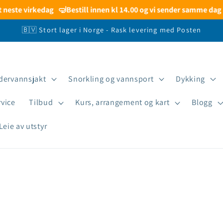
este virkedag
🤿
Bestill innen kl 14.00 og vi sender samme dag (ma
🇧🇻 Stort lager i Norge - Rask levering med Posten
dervannsjakt
Snorkling og vannsport
Dykking
rvice
Tilbud
Kurs, arrangement og kart
Blogg
Leie av utstyr