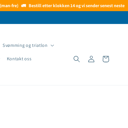
n-fre)
🚛
Bestill etter klokken 14 og vi sender senest neste virk
Svømming og triatlon
Logg
Handlekurv
Kontakt oss
inn