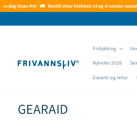
Gå videre
 dag (man-fre)
🚛
Bestill etter klokken 14 og vi sender senest n
til
innholdet
Fridykking
Un
Nyheter 2026
Se
Garanti og retur
S
GEARAID
a