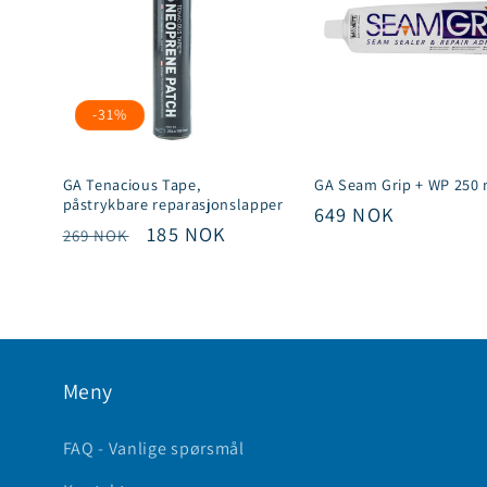
-31%
GA Tenacious Tape,
GA Seam Grip + WP 250 
påstrykbare reparasjonslapper
Vanlig
649 NOK
Vanlig
Salgspris
185 NOK
269 NOK
pris
pris
Meny
FAQ - Vanlige spørsmål