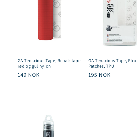
GA Tenacious Tape, Repair tape
GA Tenacious Tape, Flex
rød og gul nylon
Patches, TPU
Vanlig
149 NOK
Vanlig
195 NOK
pris
pris