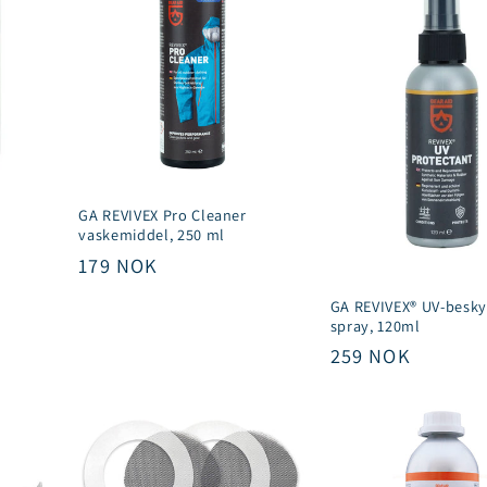
GA REVIVEX Pro Cleaner
vaskemiddel, 250 ml
Vanlig
179 NOK
pris
GA REVIVEX® UV-besk
spray, 120ml
Vanlig
259 NOK
pris