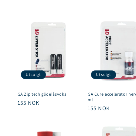
m
l
i
n
g
Utsolgt
Utsolgt
:
GA Zip tech glidelåsvoks
GA Cure accelerator her
ml
Vanlig
155 NOK
Vanlig
155 NOK
pris
pris