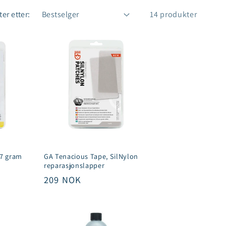
ter etter:
14 produkter
x7 gram
GA Tenacious Tape, SilNylon
reparasjonslapper
Vanlig
209 NOK
pris