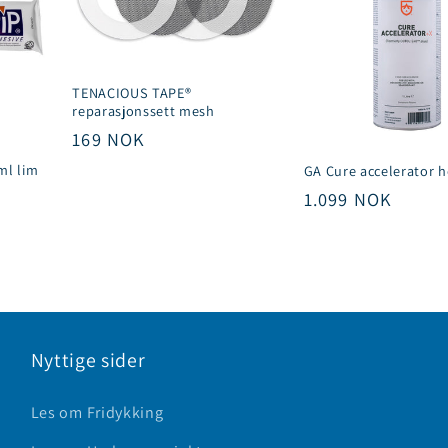
TENACIOUS TAPE®
reparasjonssett mesh
Vanlig
169 NOK
pris
ml lim
GA Cure accelerator h
Vanlig
1.099 NOK
pris
Nyttige sider
Les om Fridykking