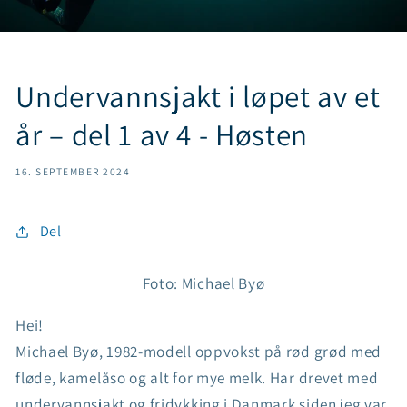
Undervannsjakt i løpet av et
år – del 1 av 4 - Høsten
16. SEPTEMBER 2024
Del
Foto: Michael Byø
Hei!
Michael Byø, 1982-modell oppvokst på rød grød med
fløde, kamelåso og alt for mye melk. Har drevet med
undervannsjakt og fridykking
i Danmark siden jeg var