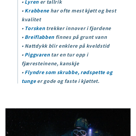
•
Lyren
er tallrik
•
Krabbene
har ofte mest kjøtt og best
kvalitet
•
Torsken
trekker innover i fjordene
•
Breiflabben
finnes på grunt vann
• Nattdykk blir enklere på kveldstid
•
Piggvaren
tar en tur opp i
fjæresteinene, kanskje
•
Flyndre som skrubbe, rødspette og
tunge
er gode og faste i kjøttet.