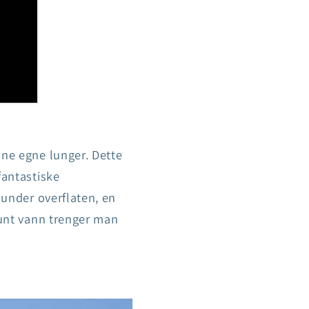
ine egne lunger. Dette
fantastiske
 under overflaten, en
runt vann trenger man