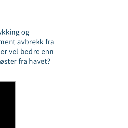
ykking og
ment avbrekk fra
er vel bedre enn
øster fra havet?