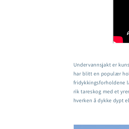
Undervannsjakt er kuns
har blitt en populær ho
fridykkingsforholdene l
rik tareskog med et yre
hverken å dykke dypt el