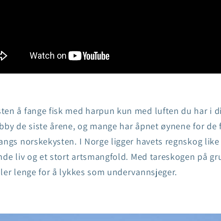
ten å fange fisk med harpun kun med luften du har i d
bby de siste årene, og mange har åpnet øynene for de 
angs norskekysten. I Norge ligger havets regnskog like
nde liv og et stort artsmangfold. Med tareskogen på g
ler lenge for å lykkes som undervannsjeger.