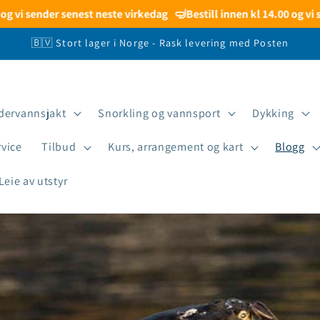
 senest neste virkedag
🤿
Bestill innen kl 14.00 og vi sender sam
🇧🇻 Stort lager i Norge - Rask levering med Posten
dervannsjakt
Snorkling og vannsport
Dykking
rvice
Tilbud
Kurs, arrangement og kart
Blogg
Leie av utstyr