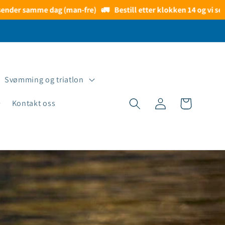
me dag (man-fre)
🚛
Bestill etter klokken 14 og vi sender senest 
Svømming og triatlon
Logg
Handlekurv
Kontakt oss
inn