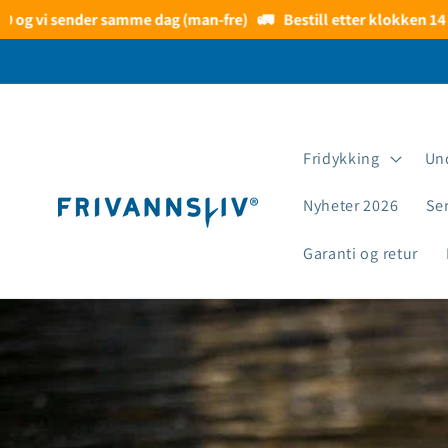
Gå videre
nder samme dag (man-fre)
🚛
Bestill etter klokken 14 og vi sender
til
innholdet
Fridykking
Un
Nyheter 2026
Se
Garanti og retur