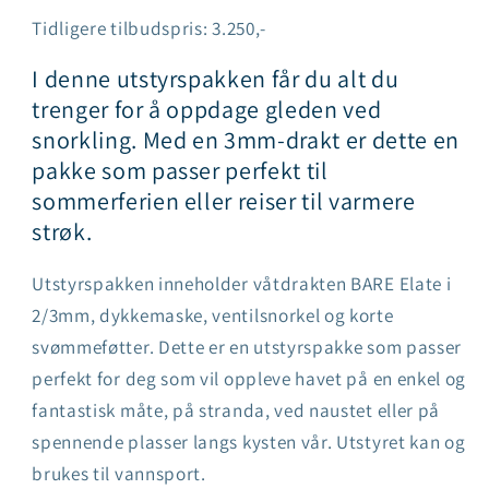
for
for
Tidligere tilbudspris: 3.250,-
Utstyrspakke
Utstyrspakke
snorkling
snorkling
I denne utstyrspakken får du alt du
3mm,
3mm,
trenger for å oppdage gleden ved
dame
dame
snorkling. Med en 3mm-drakt er dette en
pakke som passer perfekt til
sommerferien eller reiser til varmere
strøk.
Utstyrspakken inneholder våtdrakten BARE Elate i
2/3mm, dykkemaske, ventilsnorkel og korte
svømmeføtter. Dette er en utstyrspakke som passer
perfekt for deg som vil oppleve havet på en enkel og
fantastisk måte, på stranda, ved naustet eller på
spennende plasser langs kysten vår. Utstyret kan og
brukes til vannsport.