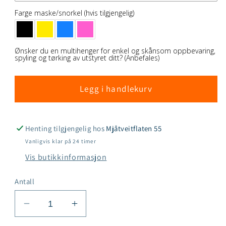
Farge maske/snorkel (hvis tilgjengelig)
Ønsker du en multihenger for enkel og skånsom oppbevaring,
spyling og tørking av utstyret ditt? (Anbefales)
Legg i handlekurv
Henting tilgjengelig hos
Mjåtveitflaten 55
Vanligvis klar på 24 timer
Vis butikkinformasjon
Antall
Senk
Øk
antallet
antallet