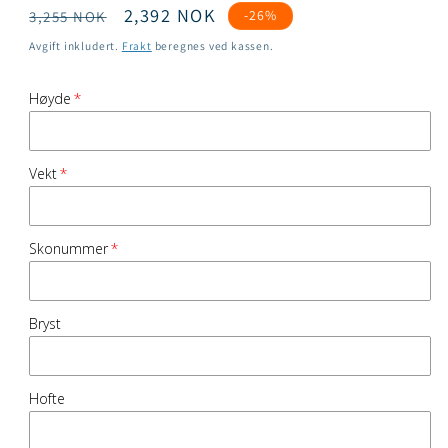
Vanlig
Salgspris
2,392 NOK
-26%
3,255 NOK
pris
Avgift inkludert.
Frakt
beregnes ved kassen.
Høyde
Vekt
Skonummer
Bryst
Hofte