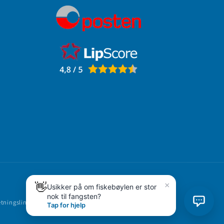
👋
×
Usikker på om fiskebøylen er stor
nok til fangsten?
tningslinjer for frakt
Juridisk merknad
Tap for hjelp