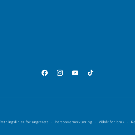
Facebook
Instagram
YouTube
TikTok
Betalingsmåter
Retningslinjer for angrerett
Personvernerklæring
Vilkår for bruk
Re