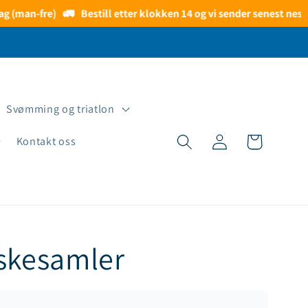
 (man-fre)
🚛
Bestill etter klokken 14 og vi sender senest neste 
Svømming og triatlon
Logg
Handlekurv
Kontakt oss
inn
iskesamler