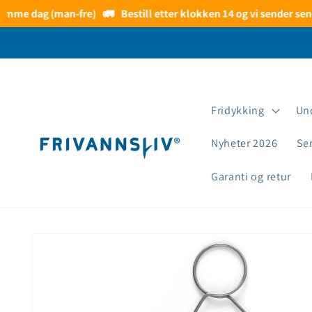
Gå videre
amme dag (man-fre)
🚛
Bestill etter klokken 14 og vi sender sene
til
innholdet
Fridykking
Un
Nyheter 2026
Se
Garanti og retur
Hopp til
produktinformasjon