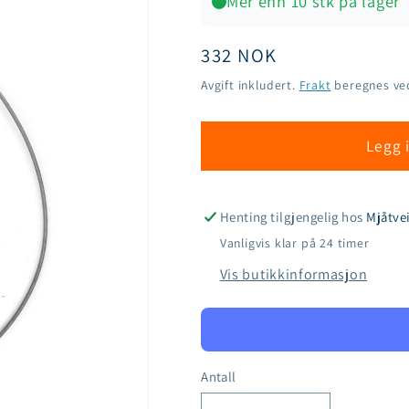
Mer enn 10 stk på lager
Vanlig
332 NOK
pris
Avgift inkludert.
Frakt
beregnes ve
Legg 
Henting tilgjengelig hos
Mjåtvei
Vanligvis klar på 24 timer
Vis butikkinformasjon
Antall