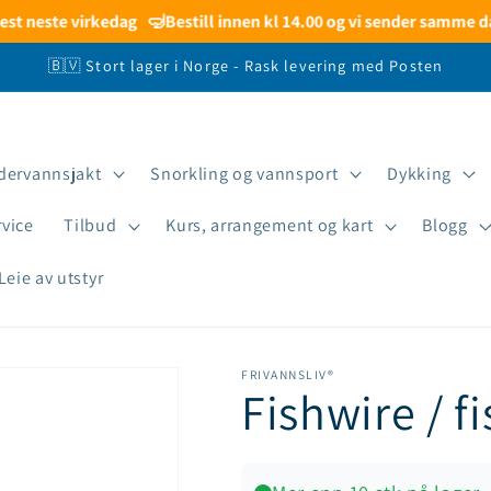
st neste virkedag
🤿
Bestill innen kl 14.00 og vi sender samme dag
🇧🇻 Stort lager i Norge - Rask levering med Posten
dervannsjakt
Snorkling og vannsport
Dykking
rvice
Tilbud
Kurs, arrangement og kart
Blogg
Leie av utstyr
FRIVANNSLIV®
Fishwire / f