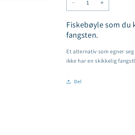
Senk
Øk
antallet
antallet
for
for
Fiskebøyle som du k
Fishwire
Fishwire
fangsten.
/
/
fiskesamler
fiskesamler
Et alternativ som egner seg 
ikke har en skikkelig fangstl
Del